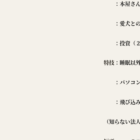
：本屋さん巡
：愛犬との
：投資（２５
特技
：睡眠以
：パソコン
：飛び込み
（知らない法