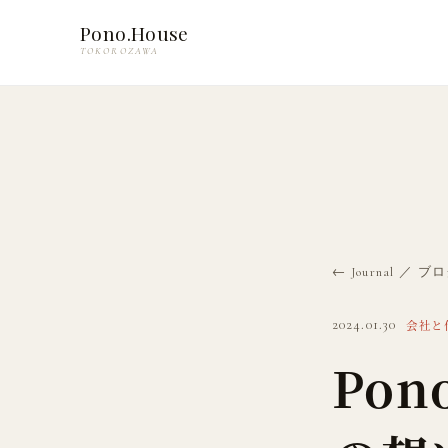
Pono.House
TOKOROZAWA
← Journal ／ 
2024.01.30
会社と
Pon