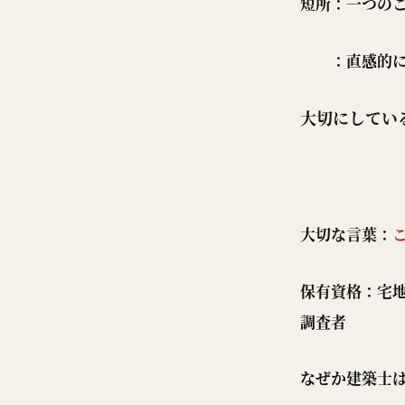
短所
：一つの
：直感的に物
大切にしてい
：柔軟な
大切な言葉
：
保有資格
：宅
調査者
なぜか建築士