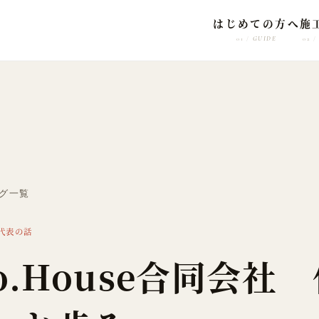
はじめての方へ
施
GUIDE
01
02
ブログ一覧
代表の話
o.House合同会社