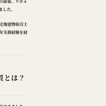
の新築、リホォ
ました。
宅地建物取引士
年実務経験を経
質とは？