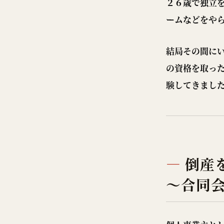
２６歳で独立
ームなどをや
結局その間に
の資格を取っ
験してきまし
倒産
～合同