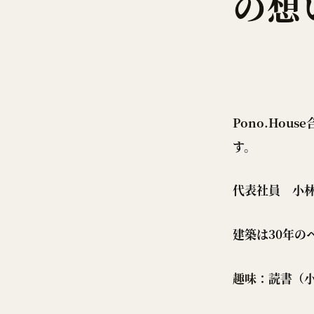
の想
Pono.House
す。
代表社員 小
建築は30年の
趣味
：読書（