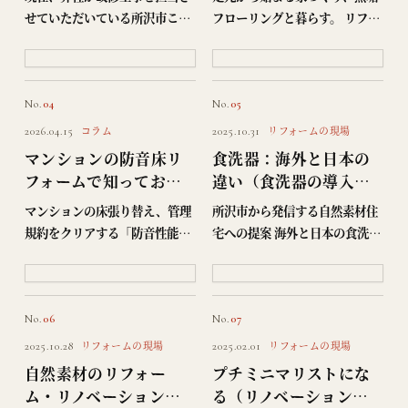
ートとご支援のお願い
せていただいている所沢市こぶ
フローリングと暮らす。 リフォ
し町の建物が、地域の猫たちの
ームやリノベーションを考える
ための保護施設「ねこねすと」
とき、私が大切にしている
として生まれ変わる準備が、現
「床」のお話です。 考えてみれ
在も進められています。 ねこね
ば、家の中でいちばん長く体に
No.
04
No.
05
すとを進めていらっしゃ…
触れているのは床。だから…
コラム
リフォームの現場
2026.04.15
2025.10.31
マンションの防音床リ
食洗器：海外と日本の
フォームで知っておく
違い（食洗器の導入で
べき「L値」の基準と床
時間を節約）
マンションの床張り替え、管理
所沢市から発信する自然素材住
材選びのコツ
規約をクリアする「防音性能」
宅への提案 海外と日本の食洗器
の基礎知識 マンションの床リフ
の違いとリフォーム はじめに 近
ォームには「ルール」がある マ
年、家事の時短や衛生面、そし
ンションのリフォームで、壁紙
て省エネへの関心の高まりか
（クロス）と同じ感覚で選んで
ら、食洗機（食器洗い機）の導
No.
06
No.
07
しまいがちなのが「床…
入を検討するご家庭が…
リフォームの現場
リフォームの現場
2025.10.28
2025.02.01
自然素材のリフォー
プチミニマリストにな
ム・リノベーション｜
る（リノベーションす