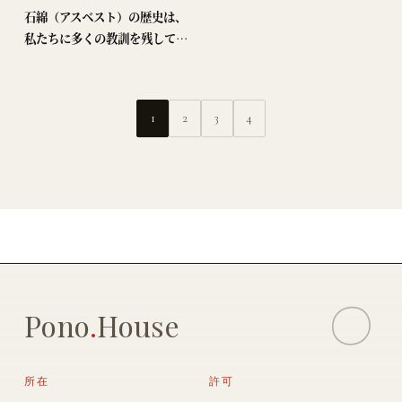
石綿（アスベスト）の歴史は、
私たちに多くの教訓を残してい
ます。その優れた特性から「奇
跡の鉱物」と称され、産業の発
展に大きく貢献しました。しか
1
2
3
4
し、その陰には深刻な健康被害
が潜んでいます。 1. …
Pono
.
House
所在
許可