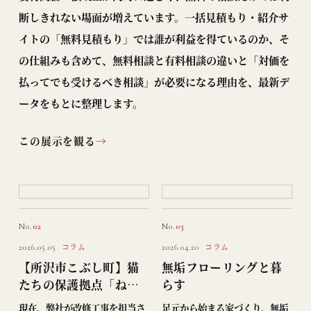
断しきれない場面が増えています。一括見積もり・紹介サ
イトの「無料見積もり」では誰が利益を得ているのか、そ
の仕組みも含めて、無料相談と有料相談の違いと「対価を
払ってでも受けるべき相談」が必要になる理由を、最新デ
ータをもとに整理します。
この展示を観る
→
No.
02
No.
03
コラム
コラム
2026.05.05
2026.04.20
【所沢市こぶし町】猫
無垢フローリングと暮
たちの保護拠点「ねこ
らす
ねすと」改修工事レポ
現在、弊社が改修工事を担当さ
足元から始まる家づくり、無垢