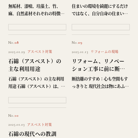
無垢材・漆喰・珪藻土
る前に）
無垢材、漆喰、珪藻土、竹、
住まいの環境を綺麗にするだけ
の選び方
麻。自然素材それぞれの特徴
ではなく、自分自身の住まい環
と、向き不向きを実務の視点で
境も変わることが本当のリノベ
まとめました。所沢・入間・狭
ーションだと考えています。 プ
山で自然素材を使ったリノベー
チミニマリズムの基本 ミニマリ
ションの施工事例もあわせてご
ズムとは何か？ ミニマリズムと
No.
08
No.
09
覧いただけます。
は、物質的な所有物…
アスベスト対策
リフォームの現場
2025.01.29
2025.01.13
石綿（アスベスト）の
リフォーム、リノベー
主な利用用途
ション工事に前に断捨
離のすすめ
石綿（アスベスト）の主な利用
断捨離のすすめ：心も空間もす
用途 石綿（アスベスト）は、そ
っきりと 現代社会は物にあふれ
の 耐熱性 、 耐久性 、 絶縁性 、
ています。私たちは日々、新し
耐薬品性 などの優れた特性か
い物を手に入れ、積み重ねてい
ら、かつては多くの分野で広く
きますが、気がつけば物の海に
使用されていました。以下に、
溺れそうになることもしばし
No.
10
石綿の主な…
ば。そんなとき、心と空間…
アスベスト対策
2025.01.03
石綿の現代への教訓