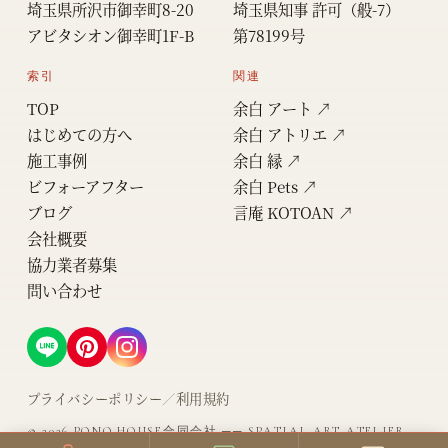
埼玉県所沢市御幸町8-20
埼玉県知事 許可（般-7）
アビタシオン御幸町1F-B
第78199号
索引
関連
TOP
余白 アート ↗
はじめての方へ
余白 アトリエ ↗
施工事例
余白 縁 ↗
ビフォーアフター
余白 Pets ↗
ブログ
言庵 KOTOAN ↗
会社概要
協力業者募集
問い合わせ
プライバシーポリシー
／
利用規約
©
2026
PONO.HOUSE合同会社 ── SPATIAL ART ATELIER,