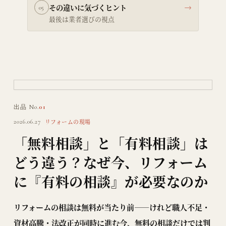
その違いに気づくヒント
→
05
最後は業者選びの視点
Pono.House
NOW ON VIEW ／ 開催中
出品 No.
01
リフォームの現場
2026.06.27
「無料相談」と「有料相談」は
どう違う？なぜ今、リフォーム
に『有料の相談』が必要なのか
リフォームの相談は無料が当たり前——けれど職人不足・
資材高騰・法改正が同時に進む今、無料の相談だけでは判