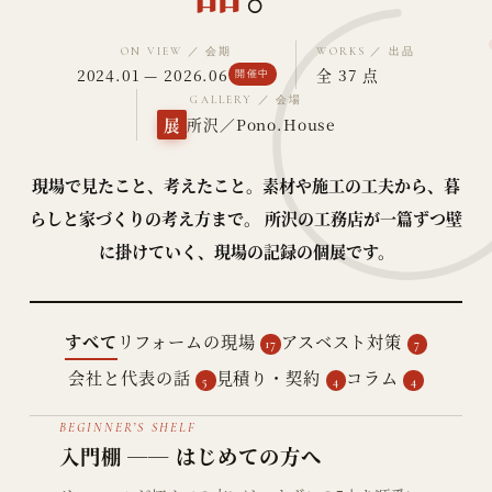
ON VIEW ／ 会期
WORKS ／ 出品
2024.01
—
2026.06
全
37
点
開催中
GALLERY ／ 会場
展
所沢／Pono.House
現場で見たこと、考えたこと。素材や施工の工夫から、暮
らしと家づくりの考え方まで。 所沢の工務店が一篇ずつ壁
に掛けていく、現場の記録の個展です。
すべて
リフォームの現場
アスベスト対策
17
7
会社と代表の話
見積り・契約
コラム
5
4
4
BEGINNER’S SHELF
入門棚 ── はじめての方へ